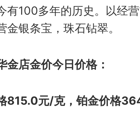
今有100多年的历史。以经
营金银条宝，珠石钻翠。
华金店金价今日价格：
815.0元/克，铂金价格364