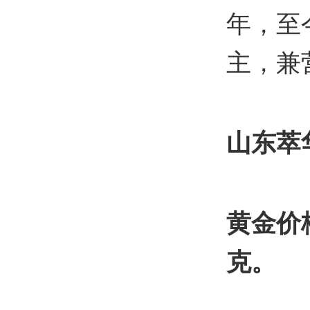
年，至
主，兼
山东萃
黄金价格
克。