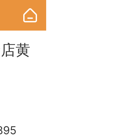
金店黄
95