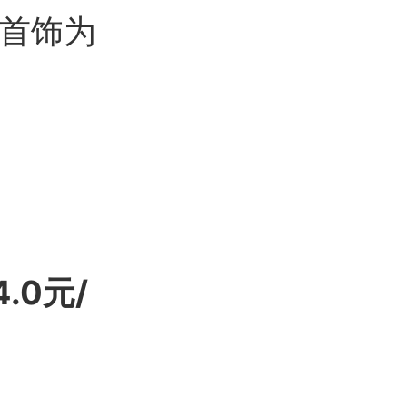
营首饰为
.0元/