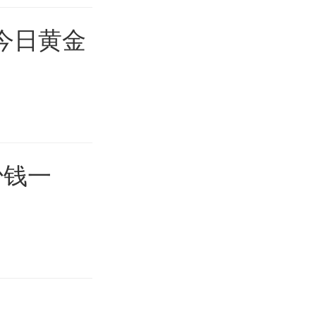
_今日黄金
少钱一