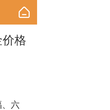
金价格
福、六