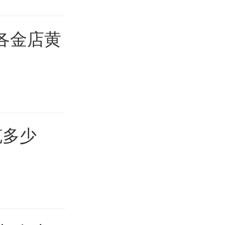
日各金店黄
克多少