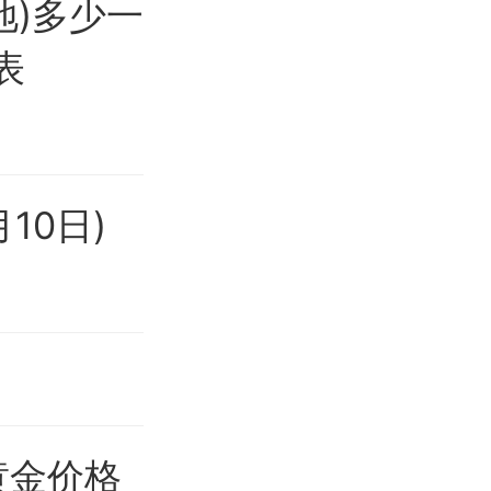
地)多少一
表
10日)
黄金价格