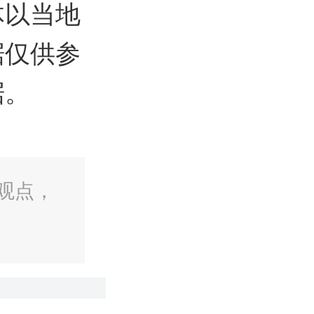
体以当地
据仅供参
据。
观点，